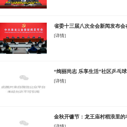
省委十三届八次全会新闻发布会
[详情]
“绚丽尚志 乐享生活”社区乒乓
[详情]
金秋开镰节：龙王庙村稻浪里的
[详情]