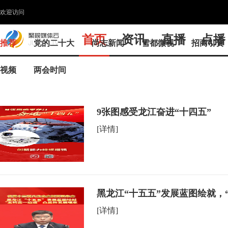
欢迎访问
首页
资讯
直播
点播
推荐
党的二十大
尚志新闻
雪都微视
招商引资
视频
两会时间
9张图感受龙江奋进“十四五”
[详情]
黑龙江“十五五”发展蓝图绘就，
[详情]