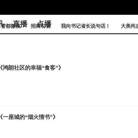
讯
直播
点播
雪都微视
招商引资
我向书记省长说句话！
大美尚
《鸿朗社区的幸福“食客”》
《一座城的“烟火情书”》