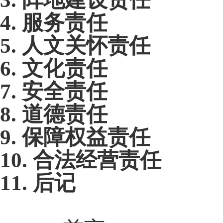
4
.
服务责任
5
.
人文关怀责任
6
.
文化责任
7
.
安全责任
8
.
道德责任
9
.
保障权益责任
10
.
合法经营责任
11
.
后记