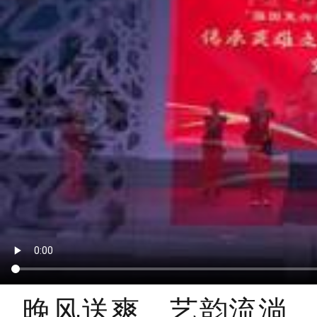
晚风送爽，艺韵流淌